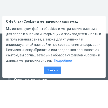
О файлах «Cookie» и метрических системах
Мы используем файлы «Cookie» и метрические системы
для сбора и анализа информации о производительности и
использовании сайта, а также для улучшения и
Русский
индивидуальной настройки предоставления информации.
Справка
Нажимая кнопку «Принять» или продолжая пользоваться
сайтом, вы соглашаетесь на обработку файлов «Cookie» и
Форма обратной связи
данных метрических систем.
Подробнее
Контакты
Принять
Тарифы
Конструктор тестов
Конструктор опросов
Конструктор кроссвордов
Диалоговые тренажёры