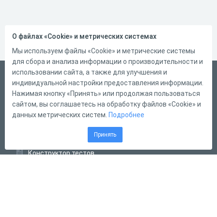
О файлах «Cookie» и метрических системах
Мы используем файлы «Cookie» и метрические системы
для сбора и анализа информации о производительности и
использовании сайта, а также для улучшения и
Русский
индивидуальной настройки предоставления информации.
Справка
Нажимая кнопку «Принять» или продолжая пользоваться
сайтом, вы соглашаетесь на обработку файлов «Cookie» и
Форма обратной связи
данных метрических систем.
Подробнее
Контакты
Принять
Тарифы
Конструктор тестов
Конструктор опросов
Конструктор кроссвордов
Диалоговые тренажёры
Комплексные задания