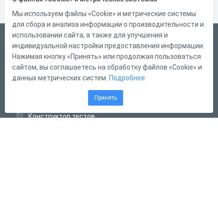
Мы используем файлы «Cookie» и метрические системы
для сбора и анализа информации о производительности и
использовании сайта, а также для улучшения и
Русский
индивидуальной настройки предоставления информации.
Справка
Нажимая кнопку «Принять» или продолжая пользоваться
сайтом, вы соглашаетесь на обработку файлов «Cookie» и
Форма обратной связи
данных метрических систем.
Подробнее
Контакты
Принять
Тарифы
Конструктор тестов
Конструктор опросов
Конструктор кроссвордов
Диалоговые тренажёры
Комплексные задания
Система Дистанционного Обучения