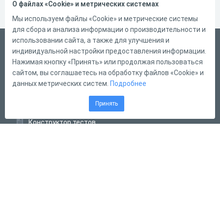
О файлах «Cookie» и метрических системах
Мы используем файлы «Cookie» и метрические системы
для сбора и анализа информации о производительности и
использовании сайта, а также для улучшения и
Русский
индивидуальной настройки предоставления информации.
Справка
Нажимая кнопку «Принять» или продолжая пользоваться
сайтом, вы соглашаетесь на обработку файлов «Cookie» и
Форма обратной связи
данных метрических систем.
Подробнее
Контакты
Принять
Тарифы
Конструктор тестов
Конструктор опросов
Конструктор кроссвордов
Диалоговые тренажёры
Комплексные задания
Система Дистанционного Обучения