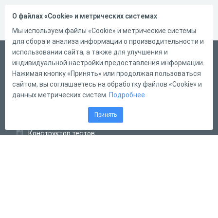
О файлах «Cookie» и метрических системах
Мы используем файлы «Cookie» и метрические системы
для сбора и анализа информации о производительности и
использовании сайта, а также для улучшения и
Русский
индивидуальной настройки предоставления информации.
Справка
Нажимая кнопку «Принять» или продолжая пользоваться
сайтом, вы соглашаетесь на обработку файлов «Cookie» и
Форма обратной связи
данных метрических систем.
Подробнее
Контакты
Принять
Тарифы
Конструктор тестов
Конструктор опросов
Конструктор кроссвордов
Диалоговые тренажёры
Комплексные задания
Система Дистанционного Обучения