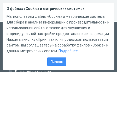
О файлах «Cookie» и метрических системах
Мы используем файлы «Cookie» и метрические системы
для сбора и анализа информации о производительности и
использовании сайта, а также для улучшения и
Русский
индивидуальной настройки предоставления информации.
Справка
Нажимая кнопку «Принять» или продолжая пользоваться
сайтом, вы соглашаетесь на обработку файлов «Cookie» и
Форма обратной связи
данных метрических систем.
Подробнее
Контакты
Принять
Тарифы
Конструктор тестов
Конструктор опросов
Конструктор кроссвордов
Диалоговые тренажёры
Комплексные задания
Система Дистанционного Обучения