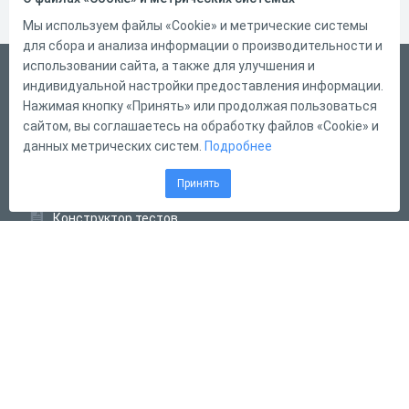
Мы используем файлы «Cookie» и метрические системы
для сбора и анализа информации о производительности и
использовании сайта, а также для улучшения и
Русский
индивидуальной настройки предоставления информации.
Справка
Нажимая кнопку «Принять» или продолжая пользоваться
сайтом, вы соглашаетесь на обработку файлов «Cookie» и
Форма обратной связи
данных метрических систем.
Подробнее
Контакты
Принять
Тарифы
Конструктор тестов
Конструктор опросов
Конструктор кроссвордов
Диалоговые тренажёры
Комплексные задания
Система Дистанционного Обучения