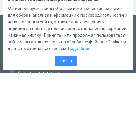
Мы используем файлы «Cookie» и метрические системы
для сбора и анализа информации о производительности и
использовании сайта, а также для улучшения и
Русский
индивидуальной настройки предоставления информации.
Справка
Нажимая кнопку «Принять» или продолжая пользоваться
сайтом, вы соглашаетесь на обработку файлов «Cookie» и
Форма обратной связи
данных метрических систем.
Подробнее
Контакты
Принять
Тарифы
Конструктор тестов
Конструктор опросов
Конструктор кроссвордов
Диалоговые тренажёры
Комплексные задания
Система Дистанционного Обучения