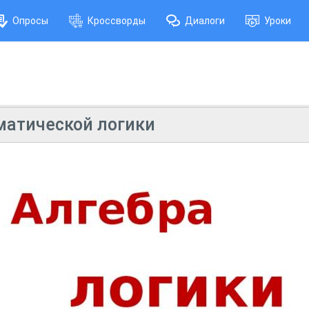
Опросы
Кроссворды
Диалоги
Уроки
атической логики