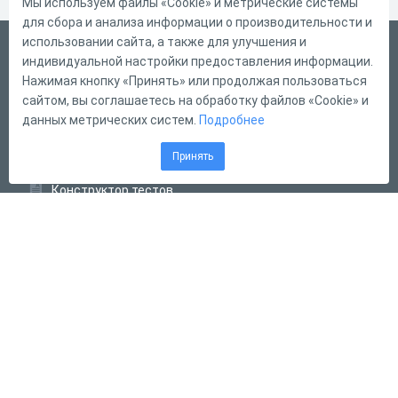
Мы используем файлы «Cookie» и метрические системы
для сбора и анализа информации о производительности и
использовании сайта, а также для улучшения и
Русский
индивидуальной настройки предоставления информации.
Справка
Нажимая кнопку «Принять» или продолжая пользоваться
сайтом, вы соглашаетесь на обработку файлов «Cookie» и
Форма обратной связи
данных метрических систем.
Подробнее
Контакты
Принять
Тарифы
Конструктор тестов
Конструктор опросов
Конструктор кроссвордов
Диалоговые тренажёры
Комплексные задания
Система Дистанционного Обучения
2011 - 2026
Online Test Pad
Соглашение об использовании
Оферта
Политика обработки персональных данных