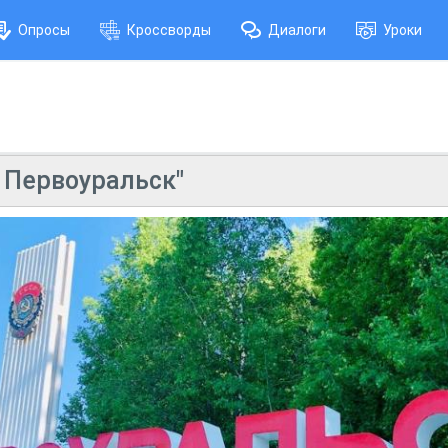
Опросы
Кроссворды
Диалоги
Уроки
 Первоуральск"