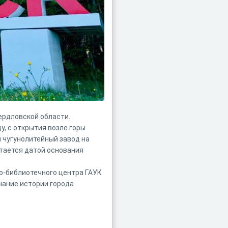
ердловской области.
у, с открытия возле горы
 чугунолитейный завод на
итается датой основания
о-библиотечного центра ГАУК
нание истории города