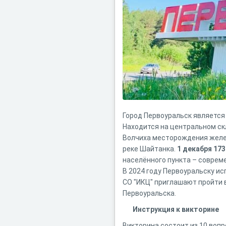
Город Первоуральск является
Находится на центральном скл
Волчиха месторождения желез
реке Шайтанка.
1 декабря 173
населённого пункта – соврем
В 2024 году Первоуральску и
СО "ИКЦ" приглашают пройти 
Первоуральска.
Инструкция к викторине
Викторина состоит из 10 вопр