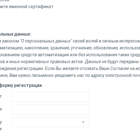
чите именной сертификат.
альных данных:
м законом "О персональных данных" своей волей и личным интересо
ематизацию, накопление, хранение, уточнение, обновление, использо
ованием средств автоматизации или без использования таких средс
ов и иных нормативных правовых актов. Данные не будут переданы
ждения регистрации. Если Вы желаете отозвать Ваше Согласие на и
не, Вам нужно письменно уведомить нас по адресу электронной почт
 форму регистрации
т
я
у
х