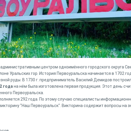
 административным центром одноимённого городского округа Св
оне Уральских гор. История Первоуральска начинается в 1702 год
ной руды. В 1730 г. предприниматель Василий Демидов построил
2 года
на нём была изготовлена первая продукция. Этот день сч
енного Первоуральска.
сполняется 292 года. По этому случаю специалисты информационн
викторину "Наш Первоуральск". Викторина содержит вопросы на з
осов.