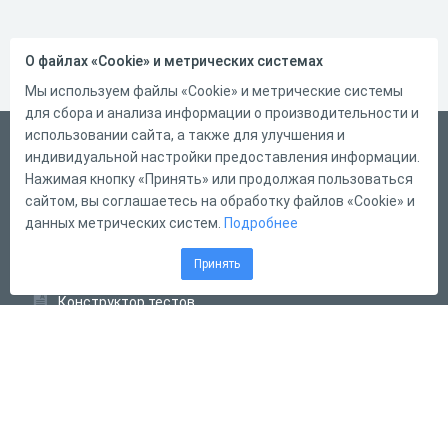
О файлах «Cookie» и метрических системах
Мы используем файлы «Cookie» и метрические системы
для сбора и анализа информации о производительности и
использовании сайта, а также для улучшения и
Русский
индивидуальной настройки предоставления информации.
Справка
Нажимая кнопку «Принять» или продолжая пользоваться
сайтом, вы соглашаетесь на обработку файлов «Cookie» и
Форма обратной связи
данных метрических систем.
Подробнее
Контакты
Принять
Тарифы
Конструктор тестов
Конструктор опросов
Конструктор кроссвордов
Диалоговые тренажёры
Комплексные задания