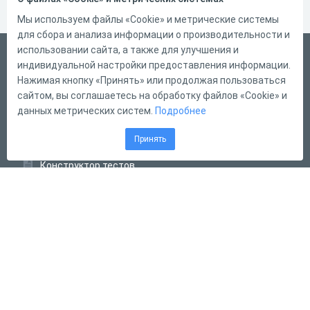
Мы используем файлы «Cookie» и метрические системы
для сбора и анализа информации о производительности и
использовании сайта, а также для улучшения и
Русский
индивидуальной настройки предоставления информации.
Справка
Нажимая кнопку «Принять» или продолжая пользоваться
сайтом, вы соглашаетесь на обработку файлов «Cookie» и
Форма обратной связи
данных метрических систем.
Подробнее
Контакты
Принять
Тарифы
Конструктор тестов
Конструктор опросов
Конструктор кроссвордов
Диалоговые тренажёры
Комплексные задания
Система Дистанционного Обучения