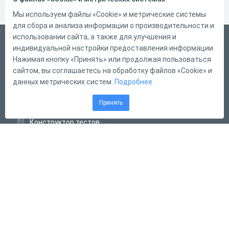
Мы используем файлы «Cookie» и метрические системы
для сбора и анализа информации о производительности и
использовании сайта, а также для улучшения и
Русский
индивидуальной настройки предоставления информации.
Справка
Нажимая кнопку «Принять» или продолжая пользоваться
сайтом, вы соглашаетесь на обработку файлов «Cookie» и
Форма обратной связи
данных метрических систем.
Подробнее
Контакты
Принять
Тарифы
Конструктор тестов
Конструктор опросов
Конструктор кроссвордов
Диалоговые тренажёры
Комплексные задания
Система Дистанционного Обучения