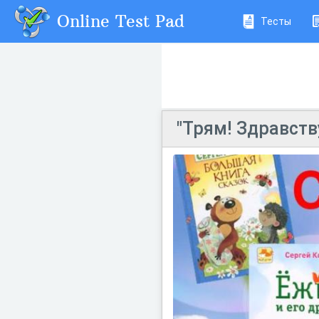
Online Test Pad
Тесты
"Трям! Здравств