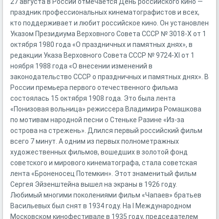
27 августа в России отмечается День российского кино —
праздник профессиональных кинематографистов и всех,
кто поддерживает и любит российское кино. Он установлен
Указом Президиума Верховного Совета СССР № 3018-Х от 1
октября 1980 года «О праздничных и памятных днях», в
редакции Указа Верховного Совета СССР № 9724-XI от 1
ноября 1988 года «О внесении изменений в
законодательство СССР о праздничных и памятных днях». В
России премьера первого отечественного фильма
состоялась 15 октября 1908 года. Это была лента
«Понизовая вольница» режиссера Владимира Ромашкова
по мотивам народной песни о Стеньке Разине «Из-за
острова на стрежень». Длился первый российский фильм
всего 7 минут. А одним из первых полнометражных
художественных фильмов, вошедших в золотой фонд
советского и мирового кинематографа, стала советская
лента «Броненосец Потемкин». Этот знаменитый фильм
Сергея Эйзенштейна вышел на экраны в 1926 году.
Любимый многими поколениями фильм «Чапаев» братьев
Васильевых был снят в 1934 году. На I Международном
Московском кинофестивале в 1935 году, председателем