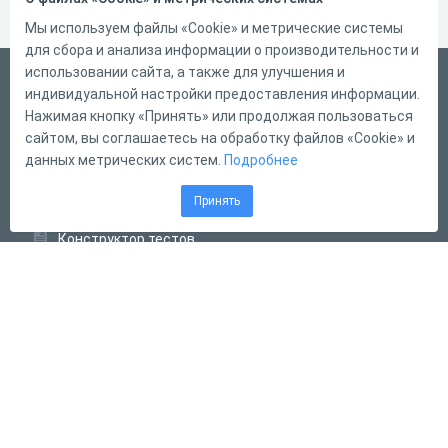
Мы используем файлы «Cookie» и метрические системы
для сбора и анализа информации о производительности и
использовании сайта, а также для улучшения и
Русский
индивидуальной настройки предоставления информации.
Справка
Нажимая кнопку «Принять» или продолжая пользоваться
сайтом, вы соглашаетесь на обработку файлов «Cookie» и
Форма обратной связи
данных метрических систем.
Подробнее
Контакты
Принять
Тарифы
Конструктор тестов
Конструктор опросов
Конструктор кроссвордов
Диалоговые тренажёры
Комплексные задания
Система Дистанционного Обучения