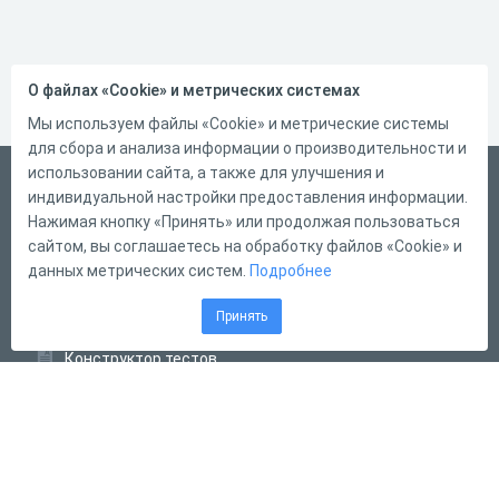
О файлах «Cookie» и метрических системах
Мы используем файлы «Cookie» и метрические системы
для сбора и анализа информации о производительности и
использовании сайта, а также для улучшения и
Русский
индивидуальной настройки предоставления информации.
Справка
Нажимая кнопку «Принять» или продолжая пользоваться
сайтом, вы соглашаетесь на обработку файлов «Cookie» и
Форма обратной связи
данных метрических систем.
Подробнее
Контакты
Принять
Тарифы
Конструктор тестов
Конструктор опросов
Конструктор кроссвордов
Диалоговые тренажёры