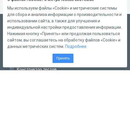
Мы используем файлы «Cookie» и метрические системы
для сбора и анализа информации о производительности и
использовании сайта, а также для улучшения и
Русский
индивидуальной настройки предоставления информации.
Справка
Нажимая кнопку «Принять» или продолжая пользоваться
сайтом, вы соглашаетесь на обработку файлов «Cookie» и
Форма обратной связи
данных метрических систем.
Подробнее
Контакты
Принять
Тарифы
Конструктор тестов
Конструктор опросов
Конструктор кроссвордов
Диалоговые тренажёры
Комплексные задания
Система Дистанционного Обучения