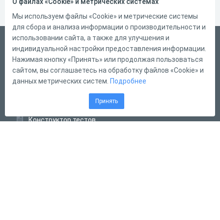
О файлах «Cookie» и метрических системах
Мы используем файлы «Cookie» и метрические системы
для сбора и анализа информации о производительности и
использовании сайта, а также для улучшения и
Русский
индивидуальной настройки предоставления информации.
Справка
Нажимая кнопку «Принять» или продолжая пользоваться
сайтом, вы соглашаетесь на обработку файлов «Cookie» и
Форма обратной связи
данных метрических систем.
Подробнее
Контакты
Принять
Тарифы
Конструктор тестов
Конструктор опросов
Конструктор кроссвордов
Диалоговые тренажёры
Комплексные задания
Система Дистанционного Обучения