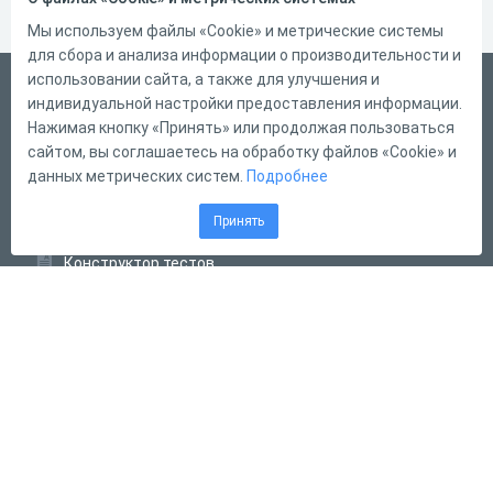
Мы используем файлы «Cookie» и метрические системы
для сбора и анализа информации о производительности и
использовании сайта, а также для улучшения и
Русский
индивидуальной настройки предоставления информации.
Справка
Нажимая кнопку «Принять» или продолжая пользоваться
сайтом, вы соглашаетесь на обработку файлов «Cookie» и
Форма обратной связи
данных метрических систем.
Подробнее
Контакты
Принять
Тарифы
Конструктор тестов
Конструктор опросов
Конструктор кроссвордов
Диалоговые тренажёры
Комплексные задания
Система Дистанционного Обучения