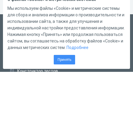
Мы используем файлы «Cookie» и метрические системы
для сбора и анализа информации о производительности и
использовании сайта, а также для улучшения и
Русский
индивидуальной настройки предоставления информации.
Справка
Нажимая кнопку «Принять» или продолжая пользоваться
сайтом, вы соглашаетесь на обработку файлов «Cookie» и
Форма обратной связи
данных метрических систем.
Подробнее
Контакты
Принять
Тарифы
Конструктор тестов
Конструктор опросов
Конструктор кроссвордов
Диалоговые тренажёры
Комплексные задания
Система Дистанционного Обучения