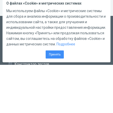
О файлах «Cookie» и метрических системах
Мы используем файлы «Cookie» и метрические системы
для сбора и анализа информации о производительности и
использовании сайта, а также для улучшения и
Русский
индивидуальной настройки предоставления информации.
Справка
Нажимая кнопку «Принять» или продолжая пользоваться
сайтом, вы соглашаетесь на обработку файлов «Cookie» и
Форма обратной связи
данных метрических систем.
Подробнее
Контакты
Принять
Тарифы
Конструктор тестов
Конструктор опросов
Конструктор кроссвордов
Диалоговые тренажёры
Комплексные задания
Система Дистанционного Обучения