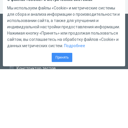
Мы используем файлы «Cookie» и метрические системы
для сбора и анализа информации о производительности и
использовании сайта, а также для улучшения и
Русский
индивидуальной настройки предоставления информации.
Справка
Нажимая кнопку «Принять» или продолжая пользоваться
сайтом, вы соглашаетесь на обработку файлов «Cookie» и
Форма обратной связи
данных метрических систем.
Подробнее
Контакты
Принять
Тарифы
Конструктор тестов
Конструктор опросов
Конструктор кроссвордов
Диалоговые тренажёры
Комплексные задания
Система Дистанционного Обучения