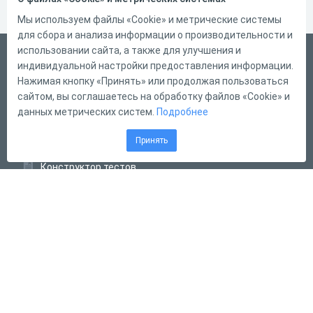
Мы используем файлы «Cookie» и метрические системы
для сбора и анализа информации о производительности и
использовании сайта, а также для улучшения и
Русский
индивидуальной настройки предоставления информации.
Справка
Нажимая кнопку «Принять» или продолжая пользоваться
сайтом, вы соглашаетесь на обработку файлов «Cookie» и
Форма обратной связи
данных метрических систем.
Подробнее
Контакты
Принять
Тарифы
Конструктор тестов
Конструктор опросов
Конструктор кроссвордов
Диалоговые тренажёры
Комплексные задания
Система Дистанционного Обучения