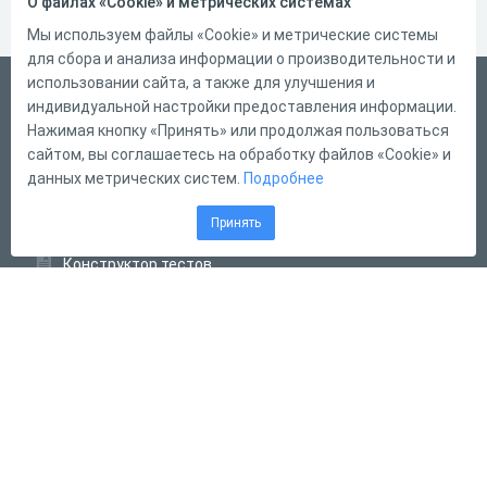
О файлах «Cookie» и метрических системах
Мы используем файлы «Cookie» и метрические системы
для сбора и анализа информации о производительности и
использовании сайта, а также для улучшения и
Русский
индивидуальной настройки предоставления информации.
Справка
Нажимая кнопку «Принять» или продолжая пользоваться
сайтом, вы соглашаетесь на обработку файлов «Cookie» и
Форма обратной связи
данных метрических систем.
Подробнее
Контакты
Принять
Тарифы
Конструктор тестов
Конструктор опросов
Конструктор кроссвордов
Диалоговые тренажёры
Комплексные задания
Система Дистанционного Обучения