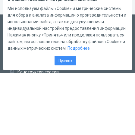
Мы используем файлы «Cookie» и метрические системы
для сбора и анализа информации о производительности и
использовании сайта, а также для улучшения и
Русский
индивидуальной настройки предоставления информации.
Справка
Нажимая кнопку «Принять» или продолжая пользоваться
сайтом, вы соглашаетесь на обработку файлов «Cookie» и
Форма обратной связи
данных метрических систем.
Подробнее
Контакты
Принять
Тарифы
Конструктор тестов
Конструктор опросов
Конструктор кроссвордов
Диалоговые тренажёры
Комплексные задания
Система Дистанционного Обучения