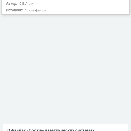
Автор:
С.В.Лялин
Источник:
"Сила фактов"
О файлах «Cookie» и метрических системах