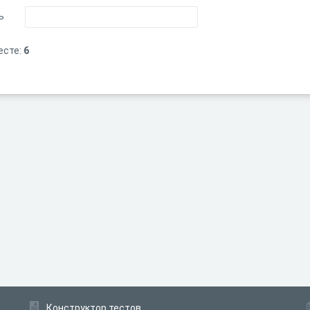
ь
есте:
6
Конструктор тестов