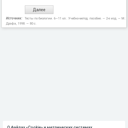
Источник:
Тесты по биологии. 6—11 кл.: Учебно-метод. пособие. — 2-е изд. — М.:
Дрофа, 1998. — 80 с.
О файлах «Cookie» и метрических системах