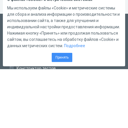
Мы используем файлы «Cookie» и метрические системы
для сбора и анализа информации о производительности и
использовании сайта, а также для улучшения и
Русский
индивидуальной настройки предоставления информации.
Справка
Нажимая кнопку «Принять» или продолжая пользоваться
сайтом, вы соглашаетесь на обработку файлов «Cookie» и
Форма обратной связи
данных метрических систем.
Подробнее
Контакты
Принять
Тарифы
Конструктор тестов
Конструктор опросов
Конструктор кроссвордов
Диалоговые тренажёры
Комплексные задания
Система Дистанционного Обучения