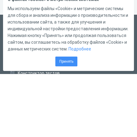
Мы используем файлы «Cookie» и метрические системы
для сбора и анализа информации о производительности и
использовании сайта, а также для улучшения и
Русский
индивидуальной настройки предоставления информации.
Справка
Нажимая кнопку «Принять» или продолжая пользоваться
сайтом, вы соглашаетесь на обработку файлов «Cookie» и
Форма обратной связи
данных метрических систем.
Подробнее
Контакты
Принять
Тарифы
Конструктор тестов
Конструктор опросов
Конструктор кроссвордов
Диалоговые тренажёры
Комплексные задания
Система Дистанционного Обучения