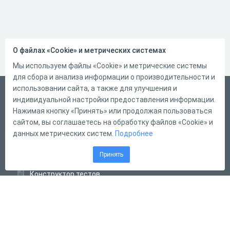
О файлах «Cookie» и метрических системах
Мы используем файлы «Cookie» и метрические системы
для сбора и анализа информации о производительности и
использовании сайта, а также для улучшения и
Русский
индивидуальной настройки предоставления информации.
Справка
Нажимая кнопку «Принять» или продолжая пользоваться
сайтом, вы соглашаетесь на обработку файлов «Cookie» и
Форма обратной связи
данных метрических систем.
Подробнее
Контакты
Принять
Тарифы
Конструктор тестов
Конструктор опросов
Конструктор кроссвордов
Диалоговые тренажёры