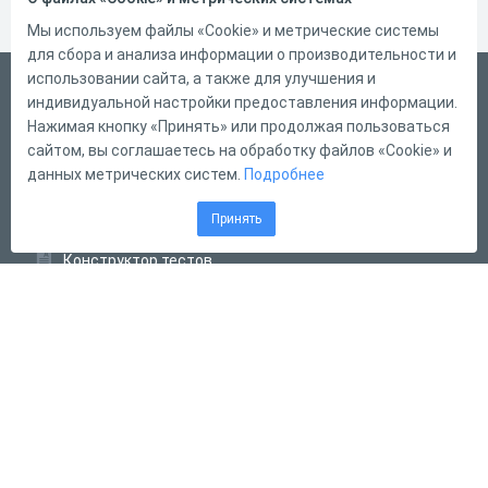
Мы используем файлы «Cookie» и метрические системы
для сбора и анализа информации о производительности и
использовании сайта, а также для улучшения и
Русский
индивидуальной настройки предоставления информации.
Справка
Нажимая кнопку «Принять» или продолжая пользоваться
сайтом, вы соглашаетесь на обработку файлов «Cookie» и
Форма обратной связи
данных метрических систем.
Подробнее
Контакты
Принять
Тарифы
Конструктор тестов
Конструктор опросов
Конструктор кроссвордов
Диалоговые тренажёры
Комплексные задания
Система Дистанционного Обучения