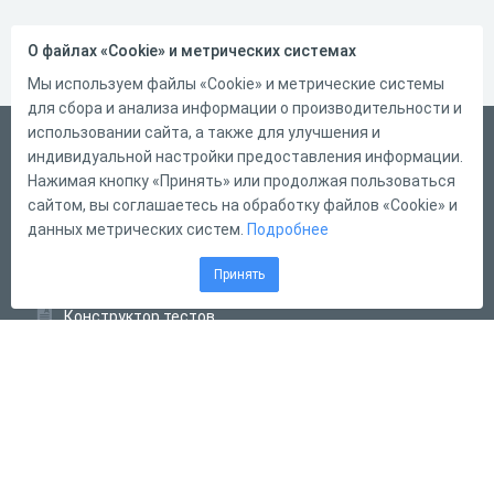
О файлах «Cookie» и метрических системах
Мы используем файлы «Cookie» и метрические системы
для сбора и анализа информации о производительности и
использовании сайта, а также для улучшения и
Русский
индивидуальной настройки предоставления информации.
Справка
Нажимая кнопку «Принять» или продолжая пользоваться
сайтом, вы соглашаетесь на обработку файлов «Cookie» и
Форма обратной связи
данных метрических систем.
Подробнее
Контакты
Принять
Тарифы
Конструктор тестов
Конструктор опросов
Конструктор кроссвордов
Диалоговые тренажёры
Комплексные задания
Система Дистанционного Обучения