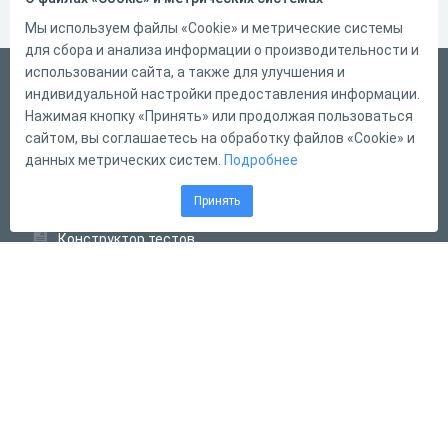
Мы используем файлы «Cookie» и метрические системы
для сбора и анализа информации о производительности и
использовании сайта, а также для улучшения и
Русский
индивидуальной настройки предоставления информации.
Справка
Нажимая кнопку «Принять» или продолжая пользоваться
сайтом, вы соглашаетесь на обработку файлов «Cookie» и
Форма обратной связи
данных метрических систем.
Подробнее
Контакты
Принять
Тарифы
Конструктор тестов
Конструктор опросов
Конструктор кроссвордов
Диалоговые тренажёры
Комплексные задания
Система Дистанционного Обучения