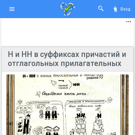
Вход
Н и НН в суффиксах причастий и
отглагольных прилагательных