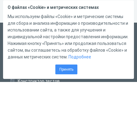
О файлах «Cookie» и метрических системах
Мы используем файлы «Cookie» и метрические системы
для сбора и анализа информации о производительности и
использовании сайта, а также для улучшения и
Русский
индивидуальной настройки предоставления информации.
Справка
Нажимая кнопку «Принять» или продолжая пользоваться
сайтом, вы соглашаетесь на обработку файлов «Cookie» и
Форма обратной связи
данных метрических систем.
Подробнее
Контакты
Принять
Тарифы
Конструктор тестов
Конструктор опросов
Конструктор кроссвордов
Диалоговые тренажёры
Комплексные задания
Система Дистанционного Обучения