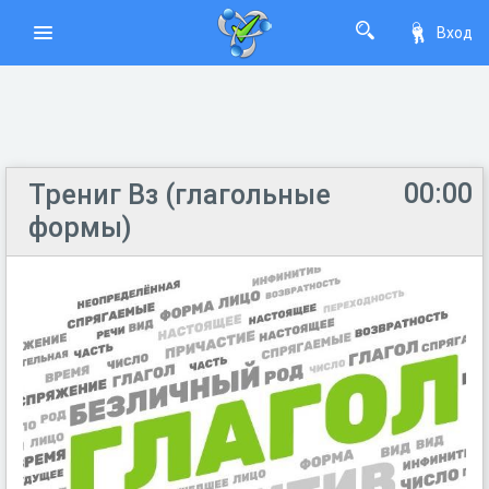
Вход
00:00
Трениг Вз (глагольные
формы)