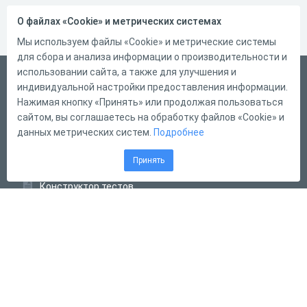
О файлах «Cookie» и метрических системах
Мы используем файлы «Cookie» и метрические системы
для сбора и анализа информации о производительности и
использовании сайта, а также для улучшения и
Русский
индивидуальной настройки предоставления информации.
Справка
Нажимая кнопку «Принять» или продолжая пользоваться
сайтом, вы соглашаетесь на обработку файлов «Cookie» и
Форма обратной связи
данных метрических систем.
Подробнее
Контакты
Принять
Тарифы
Конструктор тестов
Конструктор опросов
Конструктор кроссвордов
Диалоговые тренажёры
Комплексные задания
Система Дистанционного Обучения