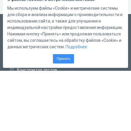
Мы используем файлы «Cookie» и метрические системы
для сбора и анализа информации о производительности и
использовании сайта, а также для улучшения и
Русский
индивидуальной настройки предоставления информации.
Справка
Нажимая кнопку «Принять» или продолжая пользоваться
сайтом, вы соглашаетесь на обработку файлов «Cookie» и
Форма обратной связи
данных метрических систем.
Подробнее
Контакты
Принять
Тарифы
Конструктор тестов
Конструктор опросов
Конструктор кроссвордов
Диалоговые тренажёры
Комплексные задания
Система Дистанционного Обучения