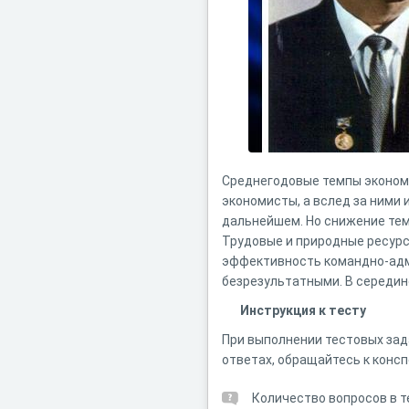
Среднегодовые темпы экономи
экономисты, а вслед за ними 
дальнейшем. Но снижение тем
Трудовые и природные ресурсы
эффективность командно-адми
безрезультатными. В середине
Инструкция к тесту
При выполнении тестовых зад
ответах, обращайтесь к консп
Количество вопросов в т