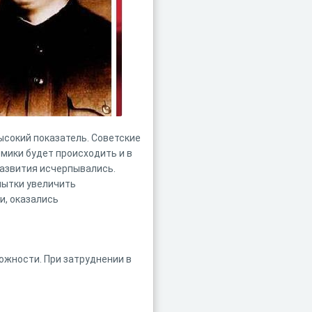
ысокий показатель. Советские
омики будет происходить и в
развития исчерпывались.
опытки увеличить
и, оказались
ожности. При затруднении в