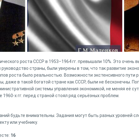
ческого роста СССР в 1953–1964 гг. превышали 10%. Это очень в
и руководство страны, были уверены в том, что так развитие экон
пов роста было реальностью. Возможности экстенсивного пути 
, даже в такой богатой стране как СССР, были не бесконечны. П
нистративной системы управления экономикой, не меняя её сут
 1960-х гг. перед страной стоял ряд серьёзных проблем.
аний будьте внимательны. Задания могут быть разных уровней сл
екту или учебнику.
есте:
16