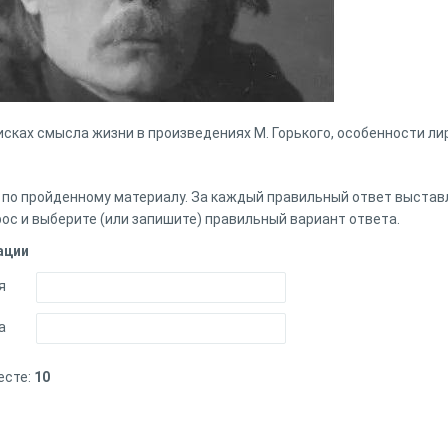
оисках смысла жизни в произведениях М. Горького, особенности 
 по пройденному материалу. За каждый правильный ответ выставл
ос и выберите (или запишите) правильный вариант ответа.
ации
я
а
есте:
10