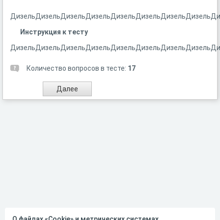
ДизельДизельДизельДизельДизельДизельДизельДизельДи
Инструкция к тесту
ДизельДизельДизельДизельДизельДизельДизельДизельДи
Количество вопросов в тесте:
17
О файлах «Cookie» и метрических системах