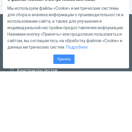
Мы используем файлы «Cookie» и метрические системы
для сбора и анализа информации о производительности и
использовании сайта, а также для улучшения и
Русский
индивидуальной настройки предоставления информации.
Справка
Нажимая кнопку «Принять» или продолжая пользоваться
сайтом, вы соглашаетесь на обработку файлов «Cookie» и
Форма обратной связи
данных метрических систем.
Подробнее
Контакты
Принять
Тарифы
Конструктор тестов
Конструктор опросов
Конструктор кроссвордов
Диалоговые тренажёры
Комплексные задания
Система Дистанционного Обучения