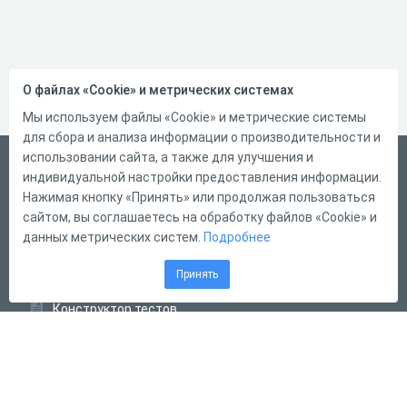
О файлах «Cookie» и метрических системах
Мы используем файлы «Cookie» и метрические системы
для сбора и анализа информации о производительности и
использовании сайта, а также для улучшения и
Русский
индивидуальной настройки предоставления информации.
Справка
Нажимая кнопку «Принять» или продолжая пользоваться
сайтом, вы соглашаетесь на обработку файлов «Cookie» и
Форма обратной связи
данных метрических систем.
Подробнее
Контакты
Принять
Тарифы
Конструктор тестов
Конструктор опросов
Конструктор кроссвордов
Диалоговые тренажёры