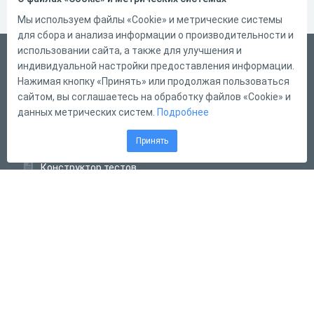
Мы используем файлы «Cookie» и метрические системы
для сбора и анализа информации о производительности и
использовании сайта, а также для улучшения и
Русский
индивидуальной настройки предоставления информации.
Справка
Нажимая кнопку «Принять» или продолжая пользоваться
сайтом, вы соглашаетесь на обработку файлов «Cookie» и
Форма обратной связи
данных метрических систем.
Подробнее
Контакты
Принять
Тарифы
Конструктор тестов
Конструктор опросов
Конструктор кроссвордов
Диалоговые тренажёры
Комплексные задания
Система Дистанционного Обучения