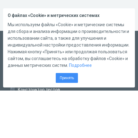
О файлах «Cookie» и метрических системах
Мы используем файлы «Cookie» и метрические системы
для сбора и анализа информации о производительности и
использовании сайта, а также для улучшения и
Русский
индивидуальной настройки предоставления информации.
Справка
Нажимая кнопку «Принять» или продолжая пользоваться
сайтом, вы соглашаетесь на обработку файлов «Cookie» и
Форма обратной связи
данных метрических систем.
Подробнее
Контакты
Принять
Тарифы
Конструктор тестов
Конструктор опросов
Конструктор кроссвордов
Диалоговые тренажёры
Комплексные задания