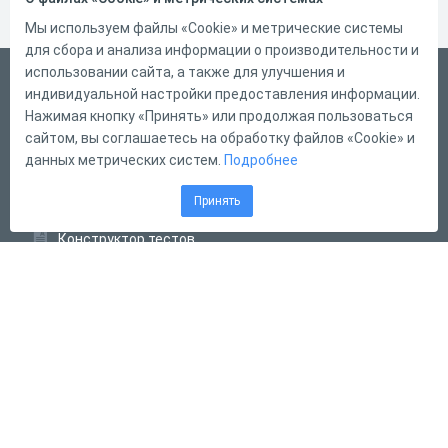
Мы используем файлы «Cookie» и метрические системы
для сбора и анализа информации о производительности и
использовании сайта, а также для улучшения и
Русский
индивидуальной настройки предоставления информации.
Справка
Нажимая кнопку «Принять» или продолжая пользоваться
сайтом, вы соглашаетесь на обработку файлов «Cookie» и
Форма обратной связи
данных метрических систем.
Подробнее
Контакты
Принять
Тарифы
Конструктор тестов
Конструктор опросов
Конструктор кроссвордов
Диалоговые тренажёры
Комплексные задания
Система Дистанционного Обучения