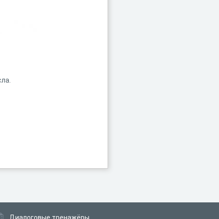
сла.
Диалоговые тренажёры