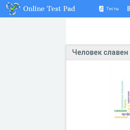
Online Test Pad
Тесты
Человек славен