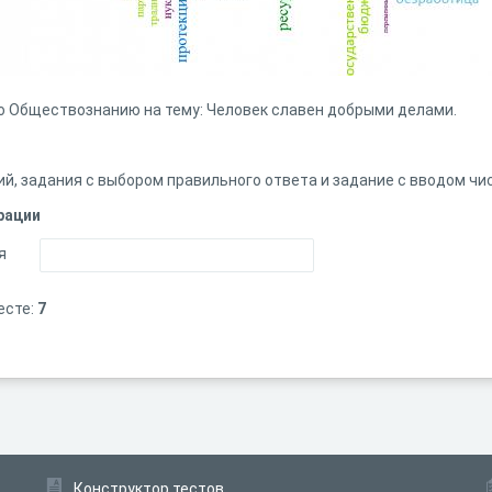
по Обществознанию на тему: Человек славен добрыми делами.
ий, задания с выбором правильного ответа и задание с вводом чи
рации
я
есте:
7
Конструктор тестов