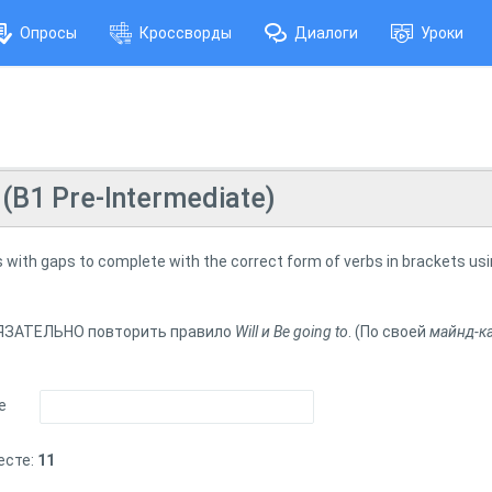
Опросы
Кроссворды
Диалоги
Уроки
o (B1 Pre-Intermediate)
with gaps to complete with the correct form of verbs in brackets usin
БЯЗАТЕЛЬНО повторить правило
Will и Be going to
. (По своей
майнд-к
e
есте:
11