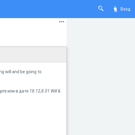
Вход
g will and be going to.
арте
или в дате
18.12,8.01 Will &