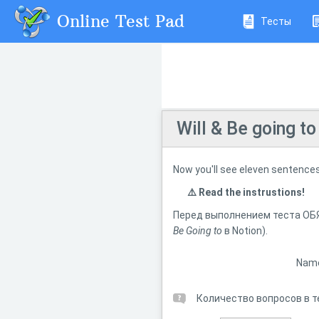
Online Test Pad
Тесты
Will & Be going t
Now you'll see eleven sentences 
⚠️ Read the instrustions!
Перед выполнением теста О
Be Going to
в Notion).
Nam
Количество вопросов в т