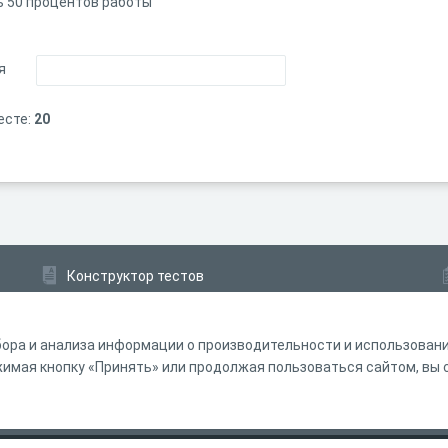
ь 50 процентов работы
я
есте:
20
Конструктор тестов
Конструктор опросов
Конструктор кроссвордов
ора и анализа информации о производительности и использовании
мая кнопку «Принять» или продолжая пользоваться сайтом, вы с