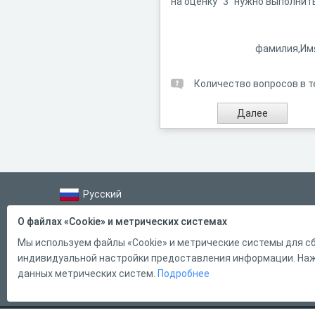
на оценку "3" нужно выполнит
фамилия,Им
Количество вопросов в т
Русский
Справка
О файлах «Cookie» и метрических системах
Форма обратной связи
Мы используем файлы «Cookie» и метрические системы для сб
индивидуальной настройки предоставления информации. Нажи
Контакты
данных метрических систем.
Подробнее
Тарифы