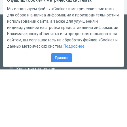
О файлах «Cookie» и метрических системах
Мы используем файлы «Cookie» и метрические системы
для сбора и анализа информации о производительности и
использовании сайта, а также для улучшения и
Русский
индивидуальной настройки предоставления информации.
Справка
Нажимая кнопку «Принять» или продолжая пользоваться
сайтом, вы соглашаетесь на обработку файлов «Cookie» и
Форма обратной связи
данных метрических систем.
Подробнее
Контакты
Принять
Тарифы
Конструктор тестов
Конструктор опросов
Конструктор кроссвордов
Диалоговые тренажёры
Комплексные задания
Система Дистанционного Обучения